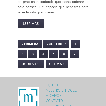
en práctica recordando que estás ordenando
para conseguir el espacio que necesitas para
tener la vida que quieres.
LEER MÁS
SOBRE EN ORDEN POR FUERA
Y POR DENTRO EN DIEZ
PASOS.
PÁGINAS
« PRIMERA
‹ ANTERIOR
1
2
3
4
5
6
7
SIGUIENTE ›
ÚLTIMA »
EQUIPO
LOGO-MOMENTO-
NUESTRO ENFOQUE
ARCHIVOS
FOOTER.PNG
CONTACTO
NUESTRO TRABAJO