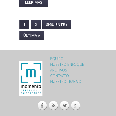
LEER MÁS
SOBRE VACACIONES SIN
ESTRÉS. SEGUNDA PARTE:
PÁGINAS
1
2
SIGUIENTE ›
ÚLTIMA »
EQUIPO
LOGO-MOMENTO-
NUESTRO ENFOQUE
ARCHIVOS
FOOTER.PNG
CONTACTO
NUESTRO TRABAJO