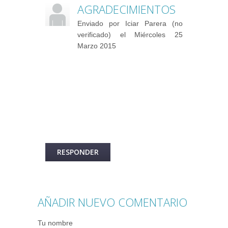
AGRADECIMIENTOS
Enviado por
Iciar Parera (no
verificado)
el Miércoles 25
Marzo 2015
Ha sido un gran placer colaborar con
vosotros.
Espero que vuestro proyecto sea un
exitazo.
Besos
RESPONDER
AÑADIR NUEVO COMENTARIO
Tu nombre