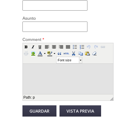
Asunto
Comment
*
Font size
Path
:
p
Desactivar texto enriquecido
Más información sobre los formatos de texto
Formato de texto