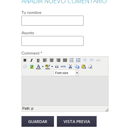
AÑADIR NUEVO COMENTARIO
Tu nombre
Asunto
Comment
*
Font size
Path
:
p
Desactivar texto enriquecido